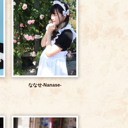
ななせ-Nanase-