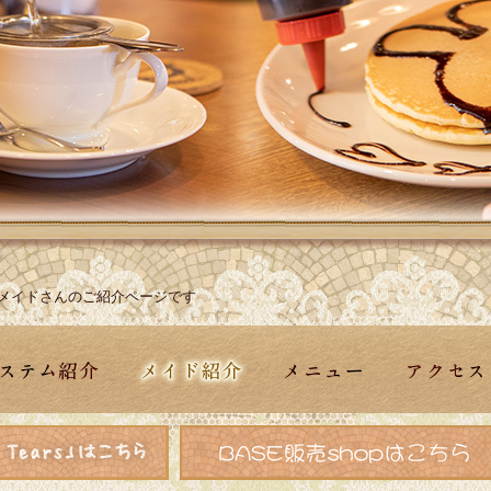
メイドさんのご紹介ページです