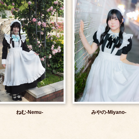
ねむ-Nemu-
みやの-Miyano-