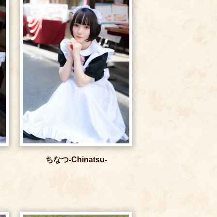
ちなつ-Chinatsu-