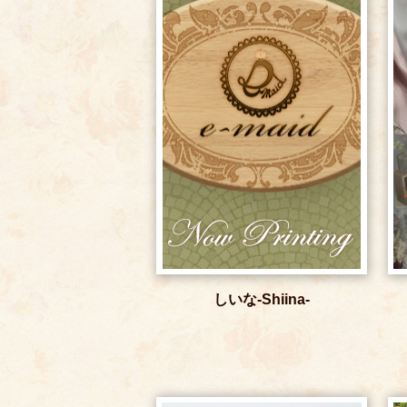
しいな-Shiina-