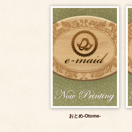
おとめ-Otome-