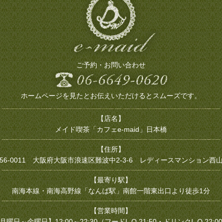
ご予約・お問い合わせ
ホームページを見たとお伝えいただけるとスムーズです。
【店名】
メイド喫茶「カフェe-maid」日本橋
【住所】
56-0011
大阪府大阪市浪速区難波中2-3-6
レディースマンション西山
【最寄り駅】
南海本線・南海高野線「なんば駅」南館一階東出口より徒歩1分
【営業時間】
月曜日～金曜日】12:00～22:30（フードL.O.21:50・ドリンクL.O.22:0